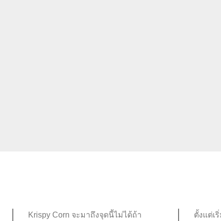
งานพิมพ์กราเวียร์ (Gravure Printing)
Krispy Corn จะมาถึงจุดนี้ไม่ได้ถ้า
ตั้งแต่