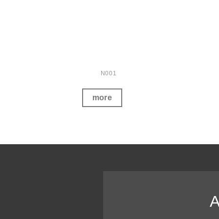
N001
more