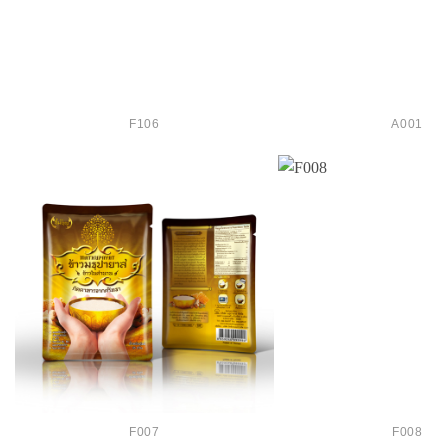
F106
A001
F007
F008