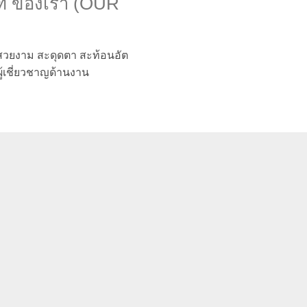
ฑ์ ของเรา (OUR
่สวยงาม สะดุดตา สะท้อนอัต
ู้เชี่ยวชาญด้านงาน
งานพิมพ์ออฟเซ็ท (Offset Printing)