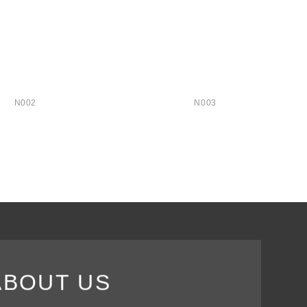
N002
N003
ABOUT US