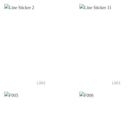
L002
L001