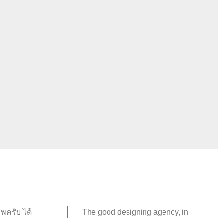
งานพิมพ์ตามสั่ง (On Demand Printing)
พครับ ได้
The good designing agency, in