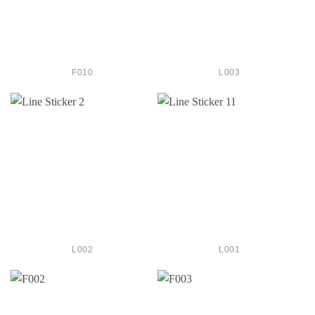
F010
L003
L002
L001