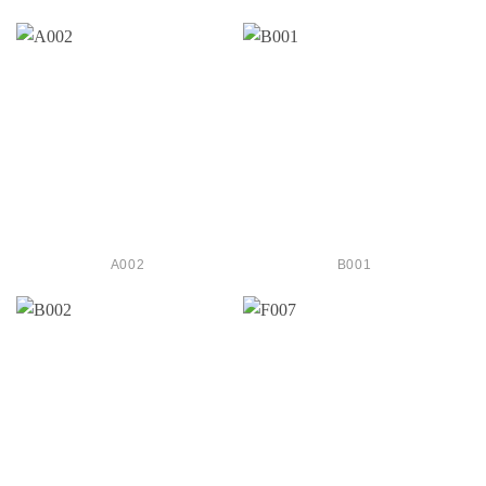
A002
B001