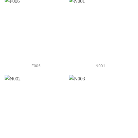
F006
N001