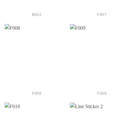
B002
F007
F008
F009